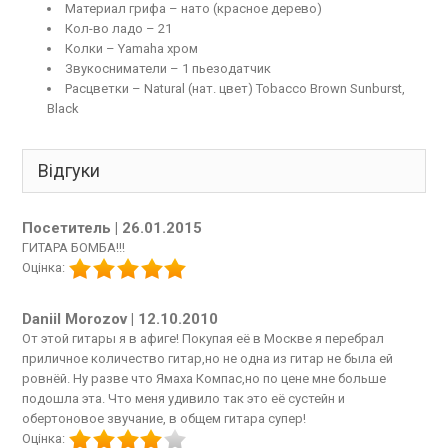
Материал грифа – нато (красное дерево)
Кол-во ладо – 21
Колки – Yamaha хром
Звукосниматели – 1 пьезодатчик
Расцветки – Natural (нат. цвет) Tobacco Brown Sunburst,
Black
Відгуки
Посетитель
|
26.01.2015
ГИТАРА БОМБА!!!
Оцінка:
Daniil Morozov
|
12.10.2010
От этой гитары я в афиге! Покупая её в Москве я перебрал
приличное количество гитар,но не одна из гитар не была ей
ровнёй. Ну разве что Ямаха Компас,но по цене мне больше
подошла эта. Что меня удивило так это её сустейн и
обертоновое звучание, в общем гитара супер!
Оцінка: