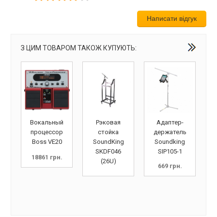
Написати відгук
З ЦИМ ТОВАРОМ ТАКОЖ КУПУЮТЬ:
Вокальный
Рэковая
Адаптер-
процессор
стойка
держатель
Boss VE20
SoundKing
Soundking
SKDF046
SIP105-1
18861
грн.
(26U)
669
грн.