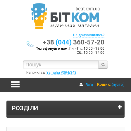
Не додзвонились?
+38
(044)
360-57-20
Телефонуйте нам:
Пн. - Пт.: 10:00 - 19:00
Сб.: 10:00 - 14:00
Наприклад:
Yamaha PSR-E343
Кошик:
(пусто)
Вхід
ГОЛОВНА
РОЗДІЛИ
ОПЛАТА І ДОСТАВКА
ДИСКОНТ