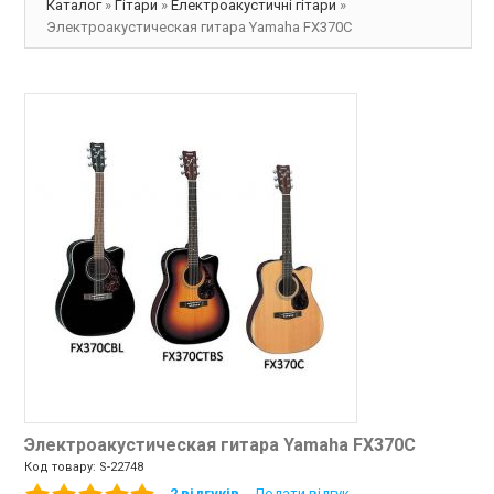
КРЕДИТ
Каталог
»
Гітари
»
Електроакустичні гітари
»
Электроакустическая гитара Yamaha FX370C
ГАРАНТІЯ
ВАКАНСІЇ
КОНТАКТИ
Электроакустическая гитара Yamaha FX370C
Код товару:
S-22748
2 відгуків
Додати відгук