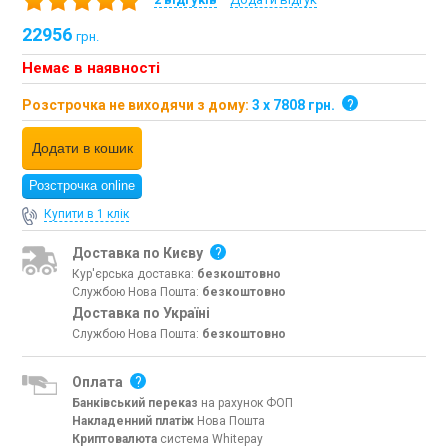
22956
грн.
Немає в наявності
Розстрочка не виходячи з дому:
3 х 7808 грн.
?
Додати в кошик
Розстрочка online
Купити в 1 клік
Доставка по Києву
?
Кур'єрська доставка:
безкоштовно
Службою Нова Пошта:
безкоштовно
Доставка по Україні
Службою Нова Пошта:
безкоштовно
Оплата
?
Банківський переказ
на рахунок ФОП
Накладенний платіж
Нова Пошта
Криптовалюта
система Whitepay